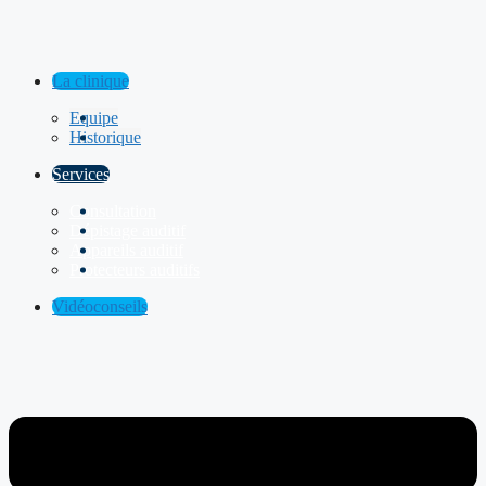
La clinique
Equipe
Historique
Services
Consultation
Dépistage auditif
Appareils auditif
Protecteurs auditifs
Vidéoconseils