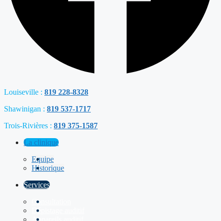
Louiseville :
819 228-8328
Shawinigan :
819 537-1717
Trois-Rivières :
819 375-1587
La clinique
Equipe
Historique
Services
Consultation
Dépistage auditif
Appareils auditif