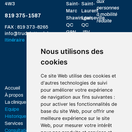
aux
4W3
Saint-
Saint-
personnes
Marc
Laurent
à mobilité
819 375-1587
Shawinigan,
Louiseville,
réduite
QC
QC
FAX : 819 373-8265
G9N
J5V
info@trudelettrudel.ca.
2H7
1K3
Itinéraire
Nous utilisons des
819
819
537-
228-
cookies
1717
8328
Itinéraire
Itinéraire
Ce site Web utilise des cookies et
d'autres technologies de suivi
Associations
Accueil
pour améliorer votre expérience
professionnelles
À propos
de navigation aux fins suivantes :
Ordre des
La clinique
pour activer les fonctionnalités de
audioprothésistes
Equipe
base du site Web
,
pour offrir une
du Québec
Historique
meilleure expérience sur le site
Association
Services
Web
,
pour mesurer votre intérêt
des audioprothésistes du
Consultation