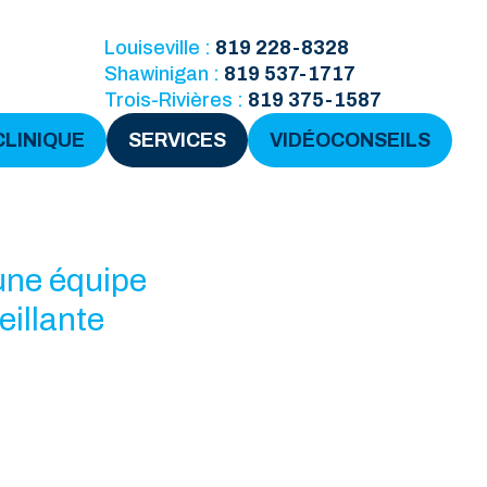
Louiseville :
819 228-8328
Shawinigan :
819 537-1717
Trois-Rivières :
819 375-1587
CLINIQUE
SERVICES
VIDÉOCONSEILS
 une équipe
eillante
à
uis plus de