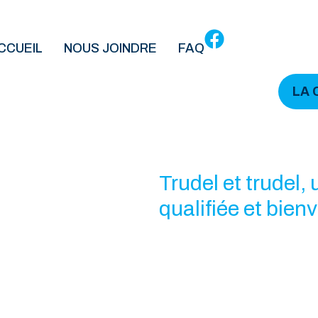
CCUEIL
NOUS JOINDRE
FAQ
LA 
Équipe
Trudel et trudel,
qualifiée et bienv
votre écoute dep
60 ans!