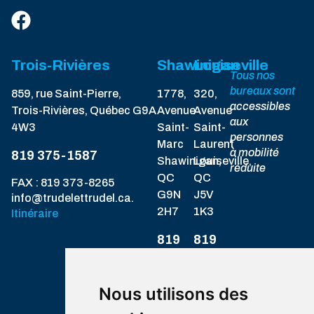
Trois-Rivières
Shawinigan
Louiseville
Tous nos
bureaux sont
859, rue Saint-Pierre,
1778,
320,
accessibles
Trois-Rivières, Québec G9A
Avenue
Avenue
aux
4W3
Saint-
Saint-
personnes
Marc
Laurent
à mobilité
819 375-1587
Shawinigan,
Louiseville,
réduite
QC
QC
FAX : 819 373-8265
G9N
J5V
info@trudelettrudel.ca.
2H7
1K3
Itinéraire
819
819
537-
228-
1717
8328
Itinéraire
Itinéraire
Nous utilisons des