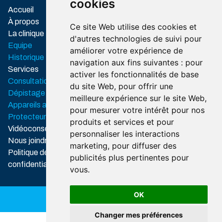
cookies
Associations
Accueil
professionnelles
À propos
Ce site Web utilise des cookies et
Ordre des
La clinique
d'autres technologies de suivi pour
audioprothésistes
Equipe
améliorer votre expérience de
du Québec
Historique
navigation aux fins suivantes :
pour
Association
Services
activer les fonctionnalités de base
des audioprothésistes du
Consultation
du site Web
Québec
,
pour offrir une
Dépistage auditif
meilleure expérience sur le site Web
,
Appareils auditif
pour mesurer votre intérêt pour nos
Protecteurs auditifs
produits et services et pour
Vidéoconseils
personnaliser les interactions
Nous joindre
marketing
,
pour diffuser des
Politique de
publicités plus pertinentes pour
confidentialité
vous
.
OK
TOUS DROITS RÉSERVÉS
Changer mes préférences