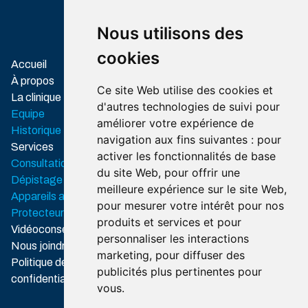
1717
8328
Itinéraire
Itinéraire
Nous utilisons des
cookies
Associations
Accueil
professionnelles
À propos
Ce site Web utilise des cookies et
Ordre des
La clinique
d'autres technologies de suivi pour
audioprothésistes
Equipe
améliorer votre expérience de
du Québec
Historique
navigation aux fins suivantes :
pour
Association
Services
des audioprothésistes du
activer les fonctionnalités de base
Consultation
Québec
du site Web
,
pour offrir une
Dépistage auditif
meilleure expérience sur le site Web
,
Appareils auditif
pour mesurer votre intérêt pour nos
Protecteurs auditifs
produits et services et pour
Vidéoconseils
personnaliser les interactions
Nous joindre
marketing
,
pour diffuser des
Politique de
publicités plus pertinentes pour
confidentialité
vous
.