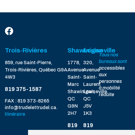
Trois-Rivières
Shawinigan
Louiseville
Tous nos
bureaux sont
859, rue Saint-Pierre,
1778,
320,
accessibles
Trois-Rivières, Québec G9A
Avenue
Avenue
aux
4W3
Saint-
Saint-
personnes
Marc
Laurent
à mobilité
819 375-1587
Shawinigan,
Louiseville,
réduite
QC
QC
FAX : 819 373-8265
G9N
J5V
info@trudelettrudel.ca.
2H7
1K3
Itinéraire
819
819
537-
228-