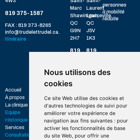
4W3
Saint-
Saint-
personnes
Marc
Laurent
à mobilité
819 375-1587
Shawinigan,
Louiseville,
réduite
QC
QC
FAX : 819 373-8265
G9N
J5V
info@trudelettrudel.ca.
2H7
1K3
Itinéraire
819
819
537-
228-
1717
8328
Nous utilisons des
Itinéraire
Itinéraire
cookies
Associations
Accueil
professionnelles
À propos
Ce site Web utilise des cookies et
Ordre des
La clinique
d'autres technologies de suivi pour
audioprothésistes
Equipe
améliorer votre expérience de
du Québec
Historique
navigation aux fins suivantes :
pour
Association
Services
activer les fonctionnalités de base
des audioprothésistes du
Consultation
du site Web
,
pour offrir une
Québec