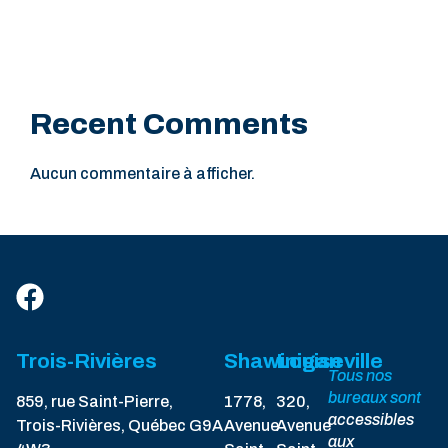
Recent Comments
Aucun commentaire à afficher.
Trois-Rivières
Shawinigan
Louiseville
Tous nos
bureaux sont
859, rue Saint-Pierre,
1778,
320,
accessibles
Trois-Rivières, Québec G9A
Avenue
Avenue
aux