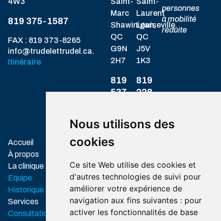
4W3
Saint-
Saint-
personnes
Marc
Laurent
à mobilité
819 375-1587
Shawinigan,
Louiseville,
réduite
QC
QC
FAX : 819 373-8265
G9N
J5V
info@trudelettrudel.ca.
2H7
1K3
Itinéraire
819
819
537-
228-
1717
8328
Itinéraire
Itinéraire
Nous utilisons des
cookies
Associations
Accueil
professionnelles
À propos
Ordre des
Ce site Web utilise des cookies et
La clinique
audioprothésistes
d'autres technologies de suivi pour
Equipe
du Québec
améliorer votre expérience de
Historique
Association
navigation aux fins suivantes :
pour
Services
des audioprothésistes du
activer les fonctionnalités de base
Consultation
Québec