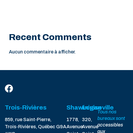
Recent Comments
Aucun commentaire à afficher.
Trois-Rivières
Shawinigan
Louiseville
Tous nos
bureaux sont
859, rue Saint-Pierre,
1778,
320,
accessibles
Trois-Rivières, Québec G9A
Avenue
Avenue
aux