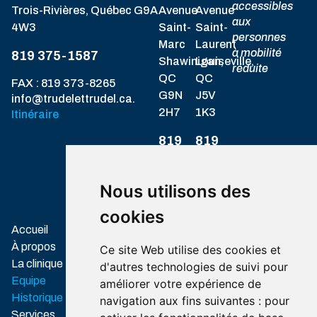
accessibles
Trois-Rivières, Québec G9A
Avenue
Avenue
aux
4W3
Saint-
Saint-
personnes
Marc
Laurent
à mobilité
819 375-1587
Shawinigan,
Louiseville,
réduite
QC
QC
FAX : 819 373-8265
G9N
J5V
info@trudelettrudel.ca.
2H7
1K3
Itinéraire
819
819
537-
228-
1717
8328
Nous utilisons des
Itinéraire
Itinéraire
cookies
Associations
Accueil
professionnelles
À propos
Ce site Web utilise des cookies et
Ordre des
La clinique
d'autres technologies de suivi pour
audioprothésistes
Equipe
améliorer votre expérience de
du Québec
Historique
navigation aux fins suivantes :
pour
Association
Services